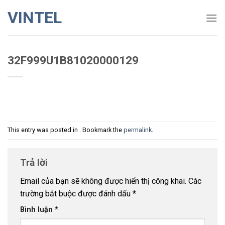
Skip
VINTEL
to
content
32F999U1B81020000129
This entry was posted in . Bookmark the
permalink
.
Trả lời
Email của bạn sẽ không được hiển thị công khai.
Các
trường bắt buộc được đánh dấu
*
Bình luận
*