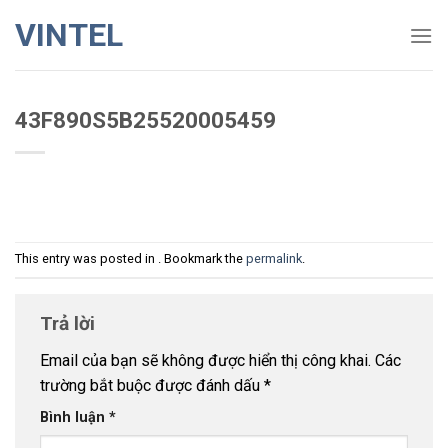
Skip
VINTEL
to
content
43F890S5B25520005459
This entry was posted in . Bookmark the
permalink
.
Trả lời
Email của bạn sẽ không được hiển thị công khai.
Các
trường bắt buộc được đánh dấu
*
Bình luận
*