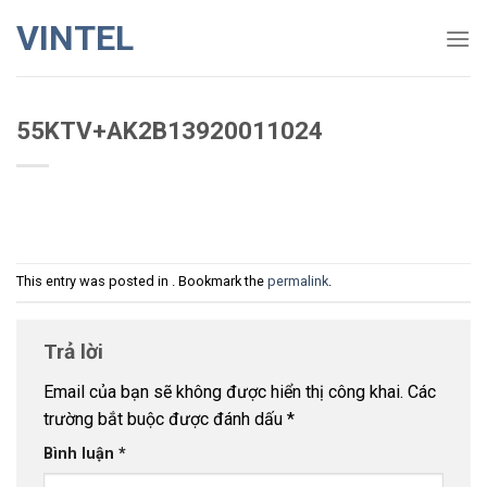
Skip
VINTEL
to
content
55KTV+AK2B13920011024
This entry was posted in . Bookmark the
permalink
.
Trả lời
Email của bạn sẽ không được hiển thị công khai.
Các
trường bắt buộc được đánh dấu
*
Bình luận
*