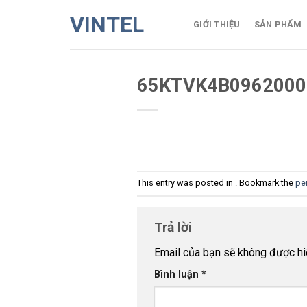
Skip
VINTEL
to
GIỚI THIỆU
SẢN PHẨM
content
65KTVK4B0962000
This entry was posted in . Bookmark the
pe
Trả lời
Email của bạn sẽ không được hiể
Bình luận
*