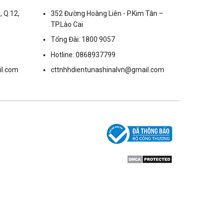
, Q.12,
352 Đường Hoàng Liên - P.Kim Tân –
TP.Lào Cai
Tổng Đài: 1800 9057
Hotline: 0868937799
il.com
cttnhhdientunashinalvn@gmail.com