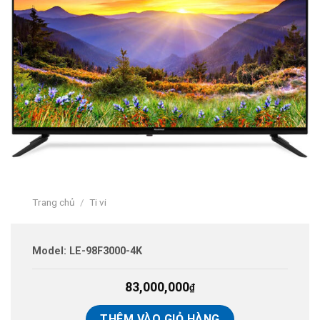
Trang chủ
/
Ti vi
Model: LE-98F3000-4K
83,000,000
₫
THÊM VÀO GIỎ HÀNG