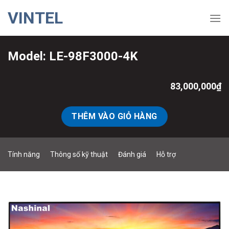
Skip
VINTEL
to
content
Model: LE-98F3000-4K
83,000,000
₫
THÊM VÀO GIỎ HÀNG
Tính năng
Thông số kỹ thuật
Đánh giá
Hỗ trợ