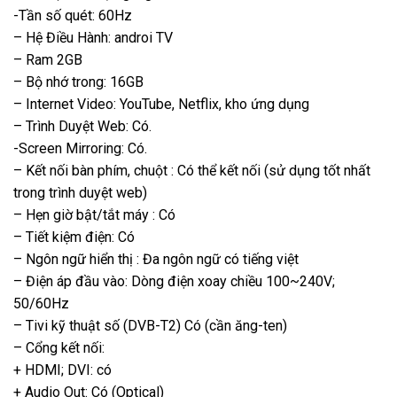
-Tần số quét: 60Hz
– Hệ Điều Hành: androi TV
– Ram 2GB
– Bộ nhớ trong: 16GB
– Internet Video: YouTube, Netflix, kho ứng dụng
– Trình Duyệt Web: Có.
-Screen Mirroring: Có.
– Kết nối bàn phím, chuột : Có thể kết nối (sử dụng tốt nhất
trong trình duyệt web)
– Hẹn giờ bật/tắt máy : Có
– Tiết kiệm điện: Có
– Ngôn ngữ hiển thị : Đa ngôn ngữ có tiếng việt
– Điện áp đầu vào: Dòng điện xoay chiều 100~240V;
50/60Hz
– Tivi kỹ thuật số (DVB-T2) Có (cần ăng-ten)
– Cổng kết nối:
+ HDMI; DVI: có
+ Audio Out: Có (Optical)