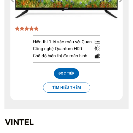
Được xếp
hạng
5.00
Hiển thị 1 tỷ sắc màu với Quan...
5 sao
Công nghệ Quantum HDR
Chế độ hiển thị đa màn hình
ĐỌC TIẾP
TÌM HIỂU THÊM