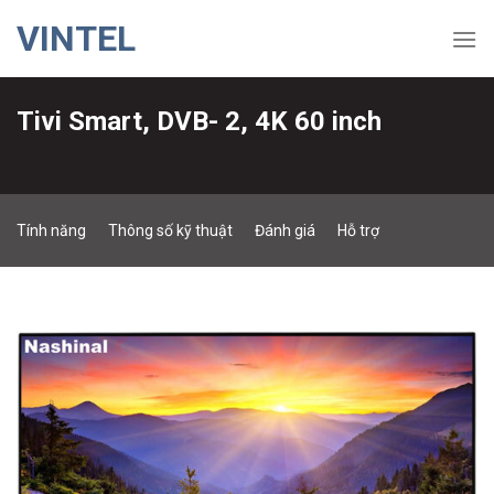
Skip
VINTEL
to
content
Tivi Smart, DVB- 2, 4K 60 inch
60F999
Tính năng
Thông số kỹ thuật
Đánh giá
Hỗ trợ