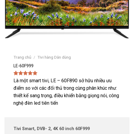
Trang chủ
/
Tivi hàng Dân dùng
LE-60F999
5.00
1
Là một smart tivi, LE – 60F890 sở hữu nhiều ưu
trên 5
dựa trên
điểm so với các đối thủ trong cùng phân khúc như:
đánh giá
thiết kế sang trọng, điều khiển bằng giọng nói, công
nghệ đèn led tiên tiến
Tivi Smart, DVB- 2, 4K 60 inch 60F999