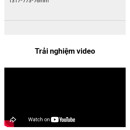
1317*773*76mm
Trải nghiệm video