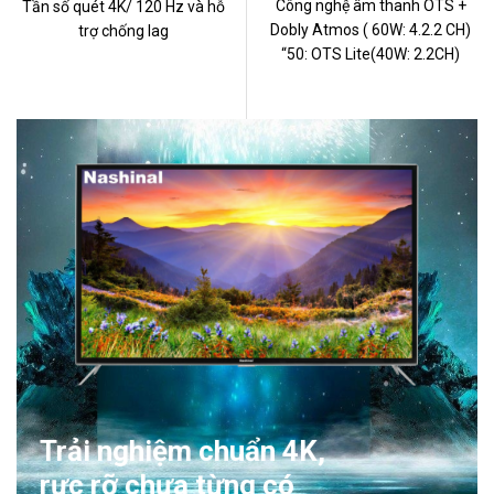
Công nghệ âm thanh OTS +
Tần số quét 4K/ 120 Hz và hỗ
Dobly Atmos ( 60W: 4.2.2 CH)
trợ chống lag
“50: OTS Lite(40W: 2.2CH)
Trải nghiệm chuẩn 4K,
rực rỡ chưa từng có